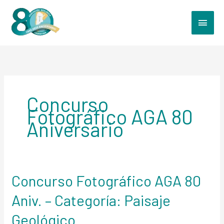
Ir
MEN
al
PRIN
contenido
Concurso
Fotográfico AGA 80
Aniversario
Concurso Fotográfico AGA 80
Concurso
Fotográfico
Aniv. – Categoría: Paisaje
AGA
80
Geológico