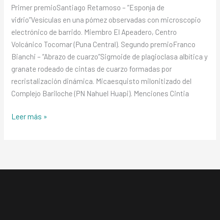
Categoría:
Primer premioSantiago Retamoso – “Esponja de
Microfotografía
vidrio”Vesículas en una pómez observadas con microscopio
electrónico de barrido. Miembro El Apeadero, Centro
Volcánico Tocomar (Puna Central). Segundo premioFranco
Bianchi – “Abrazo de cuarzo”Sigmoide de plagioclasa albítica y
granate rodeado de cintas de cuarzo formadas por
recristalización dinámica. Micaesquisto milonitizado del
Complejo Bariloche (PN Nahuel Huapi). Menciones Cintia
Leer más »