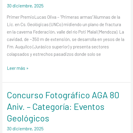
30 diciembre, 2025
–
Categoría:
Primer PremioLucas Oliva – “Primeras armas”Alumnas de la
Colegas
Lic. en Cs. Geológicas (UNCo) midiendo un plano de fractura
en
en la caverna Federación, valle del río Poti Malal (Mendoza). La
Acción
cavidad, de ~350 m de extensión, se desarrolla en yesos de la
Fm. Auquilco (Jurásico superior) y presenta sectores
colapsados y estrechos pasadizos donde solo se
Leer más »
Concurso Fotográfico AGA 80
Concurso
Fotográfico
Aniv. – Categoría: Eventos
AGA
80
Geológicos
Aniv.
30 diciembre, 2025
–