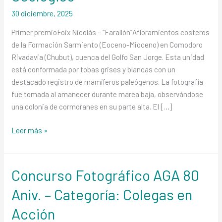
Aniv.
30 diciembre, 2025
–
Categoría:
Primer premioFoix Nicolás – “Farallón”Afloramientos costeros
Paisaje
de la Formación Sarmiento (Eoceno-Mioceno) en Comodoro
Geológico
Rivadavia (Chubut), cuenca del Golfo San Jorge. Esta unidad
está conformada por tobas grises y blancas con un
destacado registro de mamíferos paleógenos. La fotografía
fue tomada al amanecer durante marea baja, observándose
una colonia de cormoranes en su parte alta. El […]
Leer más »
Concurso Fotográfico AGA 80
Concurso
Fotográfico
Aniv. – Categoría: Colegas en
AGA
80
Acción
Aniv.