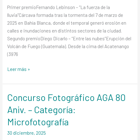
Categoría:
Primer premioFernando Lebinson – “La fuerza de la
Eventos
lluvia”Cárcava formada tras la tormenta del 7 de marzo de
Geológicos
2025 en Bahía Blanca, donde el temporal generó erosión en
calles e inundaciones en distintos sectores de la ciudad.
Segundo premioDiego Dicarlo – “Entre las nubes”Erupción del
Volcán de Fuego (Guatemala). Desde la cima del Acatenango
(3976
Leer más »
Concurso Fotográfico AGA 80
Concurso
Fotográfico
Aniv. – Categoría:
AGA
80
Microfotografía
Aniv.
30 diciembre, 2025
–