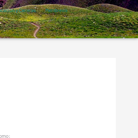
cación y Carreras
Membresía
como: