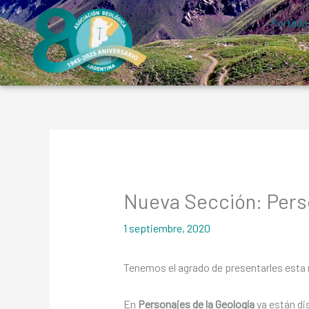
Ir
Portada
al
contenido
Nueva Sección: Perso
1 septiembre, 2020
Tenemos el agrado de presentarles esta 
En
Personajes de la Geología
ya están di